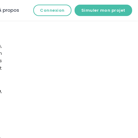
À propos
Connexion
Simuler mon projet
,
n
s
t
e
,