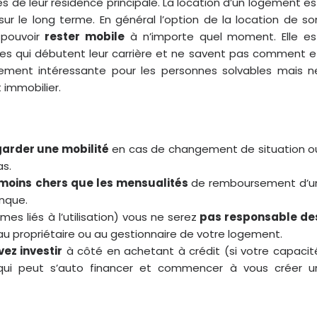
s de leur résidence principale. La location d’un logement es
ur le long terme. En général l’option de la location de so
 pouvoir
rester mobile
à n’importe quel moment. Elle es
nes qui débutent leur carrière et ne savent pas comment e
alement intéressante pour les personnes solvables mais n
 immobilier.
garder une mobilité
en cas de changement de situation o
as.
 moins chers que les mensualités
de remboursement d’u
anque.
s liés à l’utilisation) vous ne serez
pas responsable de
au propriétaire ou au gestionnaire de votre logement.
ez investir
à côté en achetant à crédit (si votre capacit
qui peut s’auto financer et commencer à vous créer u