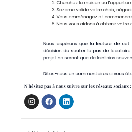
Cherchez la maison ou l’appartem
Sezame valide votre choix, négoci
Vous emménagez et commencez à c
Nous vous aidons à obtenir votre c
Nous espérons que la lecture de cet a
décision de sauter le pas de locataire 
projet ne seront que de lointains souven
Dites-nous en commentaires si vous êtes
N’hésitez pas à nous suivre sur les réseaux sociaux :
I
F
L
n
a
i
s
c
n
t
e
k
a
b
e