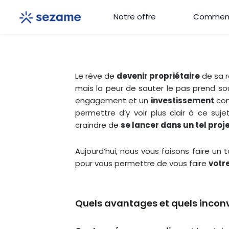
Aller
Notre offre
Comment
au
contenu
Le rêve de
devenir propriétaire
de sa r
mais la peur de sauter le pas prend sou
engagement et un
investissement
con
permettre d’y voir plus clair à ce su
craindre de
se lancer dans un tel proj
Aujourd’hui, nous vous faisons faire un 
pour vous permettre de vous faire
votr
Quels avantages et quels inconvé