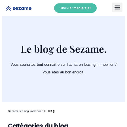
Aller
Simuler mon projet
au
contenu
Comment ça marche ?
Tester mon éli
Le blog de Sezame.
Vous souhaitez tout connaître sur l’achat en leasing immobilier ?
Vous êtes au bon endroit.
Blog
Sezame leasing immobilier
>
Catégories du blog