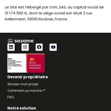
Le Site est hébergé par OVH, SAS, au capital social de
10 174 560 €, dont le siège social est situé 2 rue
Kellermann, 59100 Roubaix, France.
L
I
F
Y
i
n
a
o
n
s
c
u
k
t
e
t
e
a
b
u
d
g
o
b
i
r
o
e
n
a
k
Devenir propriétaire
m
Simuler mon projet
Comment ça marche ?
FAQ
Notre solution