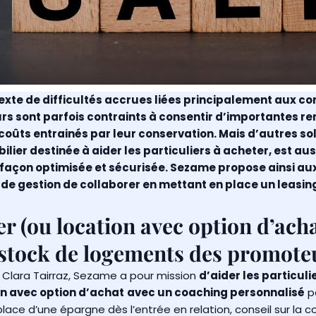
texte de difficultés accrues liées principalement aux cond
rs sont parfois contraints à consentir d’importantes 
 coûts entrainés par leur conservation. Mais d’autres sol
lier destinée à aider les particuliers à acheter, est a
 façon optimisée et sécurisée. Sezame propose ainsi a
 de gestion de collaborer en mettant en place un leasin
r (ou location avec option d’acha
e stock de logements des promote
 Clara Tairraz, Sezame a pour mission
d’aider les particuli
on avec option d’achat
avec un coaching personnalisé
p
place d’une épargne dès l’entrée en relation, conseil sur la c