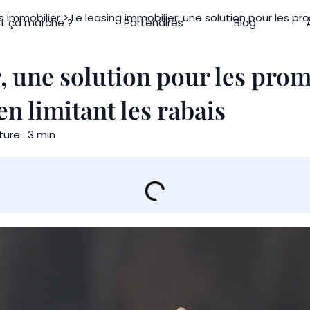
s immobilier
> Le leasing immobilier, une solution pour les p
 ça marche ?
Partenaires
Blog
, une solution pour les pro
en limitant les rabais
ure : 3 min