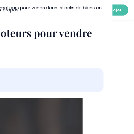
romoteurs pour vendre leurs stocks de biens en
À propos
Connexion
Simuler mon projet
moteurs pour vendre