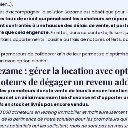
ien…).
et d’accompagner, la solution Sezame est bénéfique pour l
des taux de crédit qui pénalisent les acheteurs se réper
 confrontés à une hausse des délais de vente, et parfo
ère que cela engendre.
En effet, dans ce contexte, ils sont
tains appartements : cuisine ou frais de notaires offerts, bai
romoteurs de collaborer afin de leur permettre d’optimiser 
ion avec option d’achat.
zame : gérer la location avec opt
oteurs de dégager un revenu add
es promoteurs dans la vente
de leurs biens en locatio
 eux et un délai maximum fixé d’avance
et d’apporter u
s en stock et livrés pas encore vendus.
0 000 acheteurs en leasing immobilier et malheureusement
 la pertinence de notre solution pour les promoteurs qui on
urs potentiels qui les sollicitent, mais ne sont pas en mesu