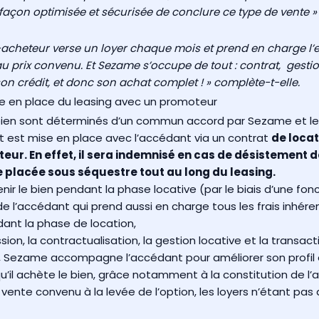
 façon optimisée et sécurisée de conclure ce type de vente »
-acheteur verse un loyer chaque mois et prend en charge l’en
t, au prix convenu. Et Sezame s’occupe de tout : contrat, ge
son crédit, et donc son achat complet ! » complète-t-elle.
ise en place du leasing avec un promoteur
du bien sont déterminés d’un commun accord par Sezame et 
t est mise en place avec l’accédant via un contrat
de locat
eur. En effet, il sera indemnisé en cas de désistement de
placée sous séquestre tout au long du leasing.
r le bien pendant la phase locative (par le biais d’une fonc
de l’accédant qui prend aussi en charge tous les frais inhér
dant la phase de location,
on, la contractualisation, la gestion locative et la transact
Sezame accompagne l’accédant pour améliorer son profil e
qu’il achète le bien, grâce notamment à la constitution de l’
 vente convenu à la levée de l’option, les loyers n’étant pa