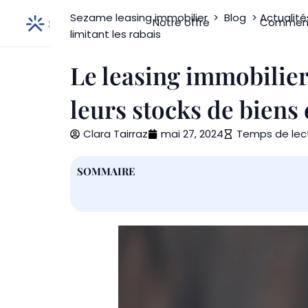
Aller
Sezame leasing immobilier
>
Blog
>
Actualité
Notre offre
Comment
au
limitant les rabais
contenu
Le leasing immobilier
leurs stocks de biens 
Clara Tairraz
mai 27, 2024
Temps de lect
SOMMAIRE