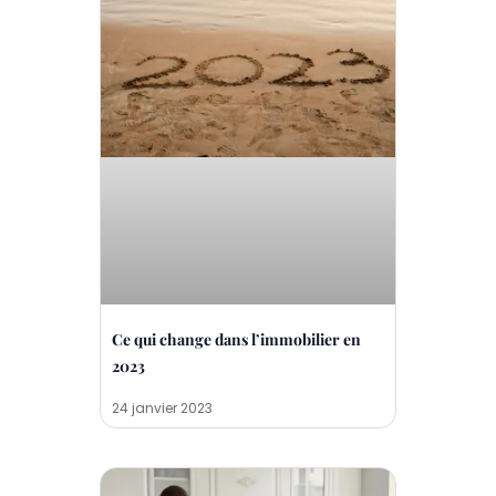
g
g
g
e
e
e
Ce qui change dans l’immobilier en
2023
24 janvier 2023