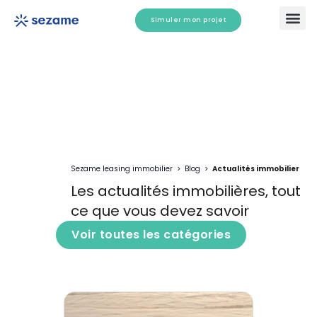
Aller
Simuler mon projet
au
contenu
Comment ça marche ?
Tester mon é
Sezame leasing immobilier
>
Blog >
Actualités immobilier
Les actualités immobilières, tout
ce que vous devez savoir
Voir toutes les catégories
P
P
P
a
a
a