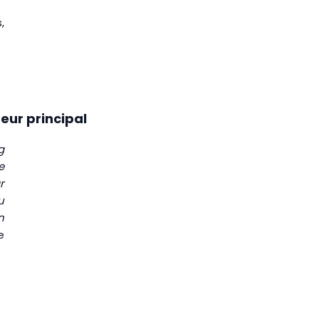
,
eur principal
g
e
r
u
n
e