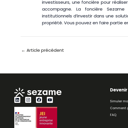
investisseurs, une foncière pour réalise
accompagne. La foncière Sezame pe
institutionnels d’investir dans une solu
propriété. Vous pouvez en faire partie 
←
Article précédent
Devenir
L
I
F
Y
Simuler mo
i
n
a
o
n
s
c
u
Comment ç
k
t
e
t
FAQ
e
a
b
u
d
g
o
b
i
r
o
e