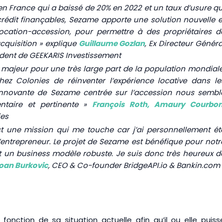
n France qui a baissé de 20% en 2022 et un taux d’usure qu
dit finançables, Sezame apporte une solution nouvelle e
ocation-accession, pour permettre à des propriétaires d
acquisition » explique
Guillaume Gozlan
, Ex Directeur Généra
ident de GEEKARIS Investissement
majeur pour une très large part de la population mondiale
z Colonies de réinventer l’expérience locative dans le
innovante de Sezame centrée sur l’accession nous sembl
ntaire et pertinente »
François Roth
,
Amaury Courbo
ies
 est une mission qui me touche car j’ai personnellement ét
’entrepreneur. Le projet de Sezame est bénéfique pour notr
t un business modèle robuste. Je suis donc très heureux d
oan Burkovic
, CEO & Co-founder BridgeAPI.io & Bankin.com
onction de sa situation actuelle afin qu’il ou elle puiss