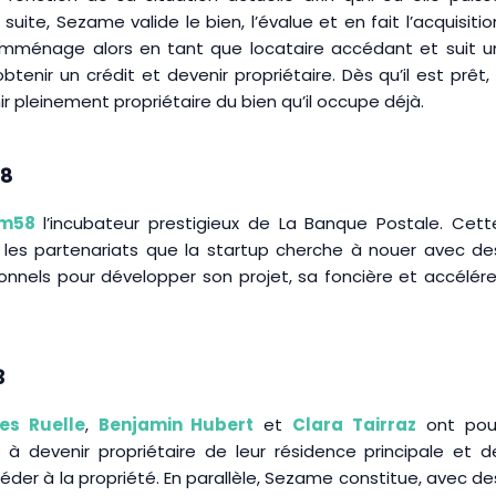
 suite, Sezame valide le bien, l’évalue et en fait l’acquisitio
emménage alors en tant que locataire accédant et suit u
enir un crédit et devenir propriétaire. Dès qu’il est prêt, i
ir pleinement propriétaire du bien qu’il occupe déjà.
58
rm58
l’incubateur prestigieux de La Banque Postale. Cett
 les partenariats que la startup cherche à nouer avec de
onnels pour développer son projet, sa foncière et accélére
3
es Ruelle
,
Benjamin Hubert
et
Clara Tairraz
ont pou
devenir propriétaire de leur résidence principale et d
céder à la propriété. En parallèle, Sezame constitue, avec de