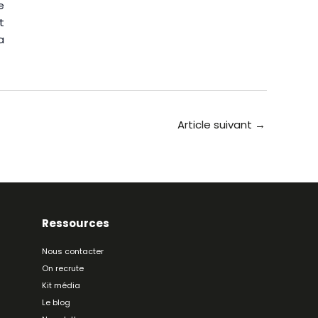
e
t
a
Article suivant
→
Ressources
Nous contacter
On recrute
Kit média
Le blog