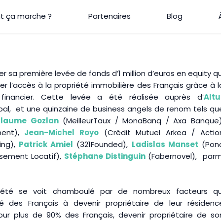
 ça marche ?
Partenaires
Blog
r sa première levée de fonds d’1 million d’euros en equity qu
ter l’accès à la propriété immobilière des Français grâce à l
financier. Cette levée a été réalisée auprès d’
Altu
cipal, et une quinzaine de business angels de renom tels qu
llaume Gozlan
(
MeilleurTaux / MonaBanq / Axa Banque)
ment),
Jean-Michel Royo
(Crédit Mutuel Arkea / Actio
ing),
Patrick Amiel
(321Founded),
Ladislas Manset
(Pon
ssement Locatif),
Stéphane Distinguin
(Fabernovel),
parm
iété se voit chamboulé par de nombreux facteurs qu
é des Français à devenir propriétaire de leur résidenc
our plus de 90% des Français, devenir propriétaire de so