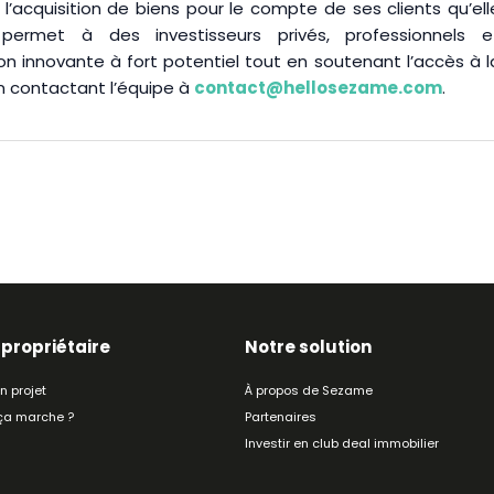
r l’acquisition de biens pour le compte de ses clients qu’ell
rmet à des investisseurs privés, professionnels e
tion innovante à fort potentiel tout en soutenant l’accès à l
en contactant l’équipe à
contact@hellosezame.com
.
 propriétaire
Notre solution
n projet
À propos de Sezame
a marche ?
Partenaires
Investir en club deal immobilier