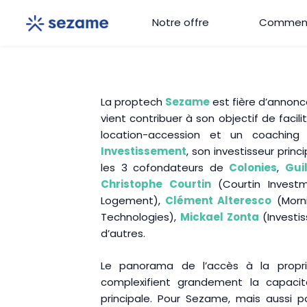
Aller
Notre offre
Comment
au
contenu
La proptech
Sezame
est fière d’annonce
vient contribuer à son objectif de facili
location-accession et un coaching 
Investissement
, son investisseur prin
les 3 cofondateurs de
Colonies
,
Gui
Christophe Courtin
(Courtin Invest
Logement),
Clément Alteresco
(Morn
Technologies),
Mickael Zonta
(Investi
d’autres.
Le panorama de l’accès à la propr
complexifient grandement la capacit
principale. Pour Sezame, mais aussi p