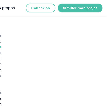
À propos
Connexion
Simuler mon projet
i
a
r
e
,
n
o
i
i
e
n