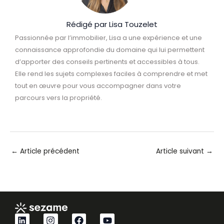
Rédigé par Lisa Touzelet
Passionnée par l’immobilier, Lisa a une expérience et une
connaissance approfondie du domaine qui lui permettent
d’apporter des conseils pertinents et accessibles à tous.
Elle rend les sujets complexes faciles à comprendre et met
tout en œuvre pour vous accompagner dans votre
parcours vers la propriété.
←
Article précédent
Article suivant
→
L
I
F
Y