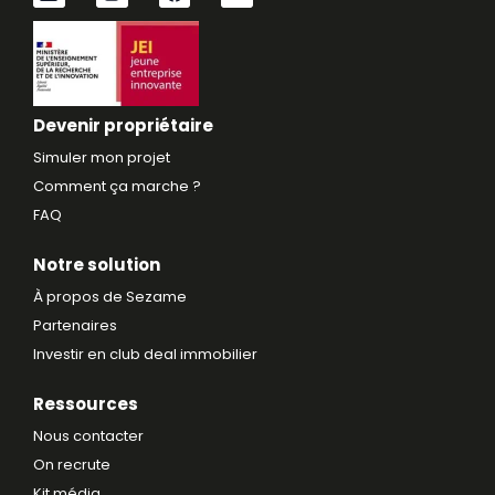
i
n
a
o
n
s
c
u
k
t
e
t
e
a
b
u
d
g
o
b
i
r
o
e
n
a
k
Devenir propriétaire
m
Simuler mon projet
Comment ça marche ?
FAQ
Notre solution
À propos de Sezame
Partenaires
Investir en club deal immobilier
Ressources
Nous contacter
On recrute
Kit média